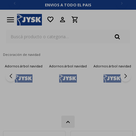
ENVIOS A TODO EL PAIS
close
menu
favorite
Decoración de navidad
Adornos árbol navidad
Adornos árbol navidad
Adornos árbol navidad