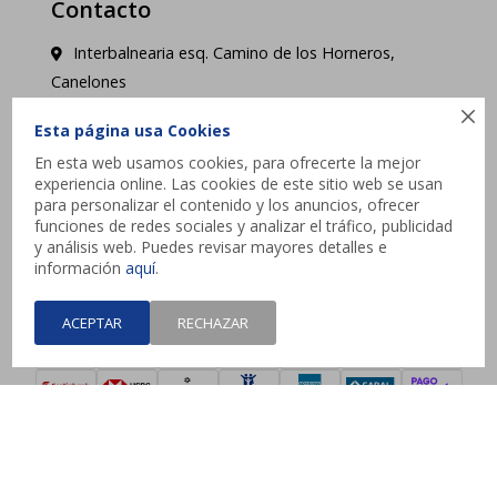
Contacto
Interbalnearia esq. Camino de los Horneros,
Canelones

contacto@jysk.uy
Esta página usa Cookies
En esta web usamos cookies, para ofrecerte la mejor
Lunes a Domingo de 10 a 21 hs - Pick up web 3 a
experiencia online. Las cookies de este sitio web se usan
4 días hábiles.
para personalizar el contenido y los anuncios, ofrecer
funciones de redes sociales y analizar el tráfico, publicidad
y análisis web. Puedes revisar mayores detalles e




información
aquí
.
ACEPTAR
RECHAZAR