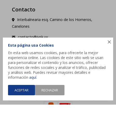
Contacto
Interbalnearia esq. Camino de los Horneros,
Canelones
contacto@jysk.uy

Esta página usa Cookies
Lunes a Domingo de 10 a 21 hs - Pick up web 3 a
En esta web usamos cookies, para ofrecerte la mejor
4 días hábiles.
experiencia online. Las cookies de este sitio web se usan
para personalizar el contenido y los anuncios, ofrecer




funciones de redes sociales y analizar el tráfico, publicidad
y análisis web. Puedes revisar mayores detalles e
información
aquí
.
ACEPTAR
RECHAZAR