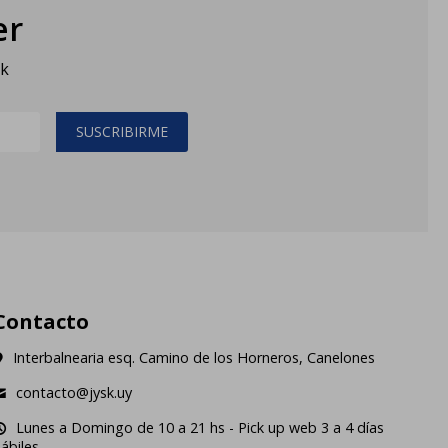
er
sk
SUSCRIBIRME
Contacto
Interbalnearia esq. Camino de los Horneros, Canelones
contacto@jysk.uy
Lunes a Domingo de 10 a 21 hs - Pick up web 3 a 4 días
ábiles.