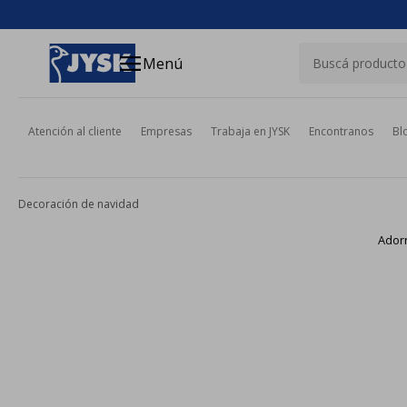
close
menu
Menú
Atención al cliente
Empresas
Trabaja en JYSK
Encontranos
Bl
Decoración de navidad
Ador