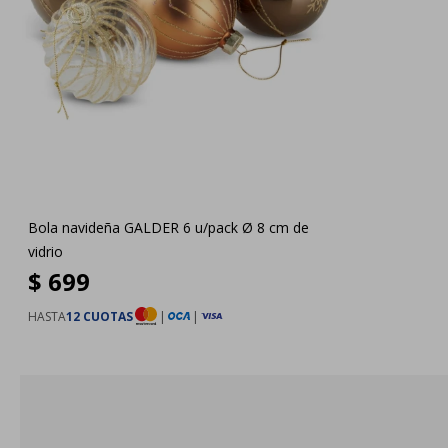
Bola navideña GALDER 6 u/pack Ø 8 cm de
vidrio
$
699
HASTA
12 CUOTAS
|
|