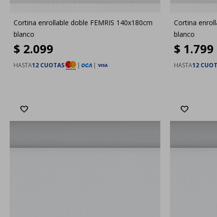
Cortina enrollable doble FEMRIS 140x180cm
Cortina enro
blanco
blanco
$
2.099
$
1.799
HASTA
12 CUOTAS
|
|
HASTA
12 CUO