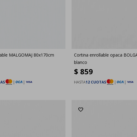
llable MALGOMAJ 80x170cm
Cortina enrollable opaca BOL
blanco
$
859
TAS
|
|
HASTA
12 CUOTAS
|
|