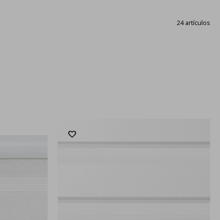
24 artículos