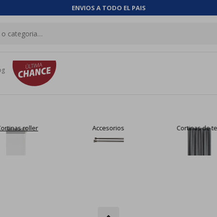
ENVIOS A TODO EL PAIS
og
ortinas roller
Accesorios
Cortinas de te