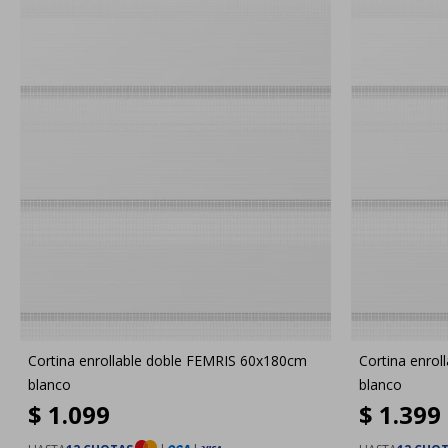
Cortina enrollable doble FEMRIS 60x180cm
Cortina enro
blanco
blanco
$
1.099
$
1.399