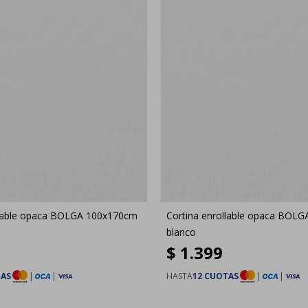
llable opaca BOLGA 100x170cm
Cortina enrollable opaca BOL
blanco
$
1.399
TAS
|
|
HASTA
12 CUOTAS
|
|