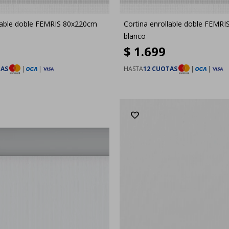
llable doble FEMRIS 80x220cm
Cortina enrollable doble FEMR
blanco
$
1.699
TAS
|
|
HASTA
12 CUOTAS
|
|