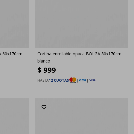
GA 60x170cm
Cortina enrollable opaca BOLGA 80x170cm
blanco
$
999
HASTA
12 CUOTAS
|
|