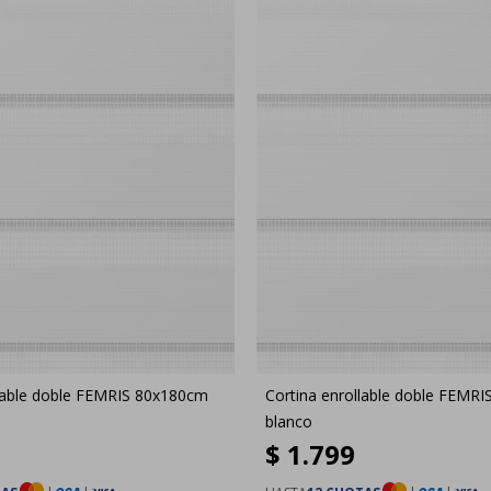
llable doble FEMRIS 80x180cm
Cortina enrollable doble FEMR
blanco
$
1.799