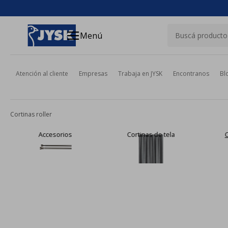
close
menu
Menú
Atención al cliente
Empresas
Trabaja en JYSK
Encontranos
Bl
Cortinas roller
Accesorios
Cortinas de tela
C