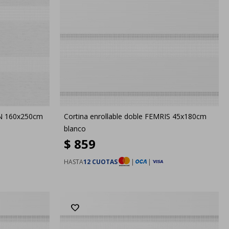
EN 160x250cm
Cortina enrollable doble FEMRIS 45x180cm
blanco
$
859
HASTA
12 CUOTAS
|
|