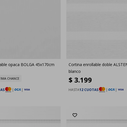
llable opaca BOLGA 45x170cm
Cortina enrollable doble ALST
blanco
$
3.199
TIMA CHANCE
TAS
|
|
HASTA
12 CUOTAS
|
|