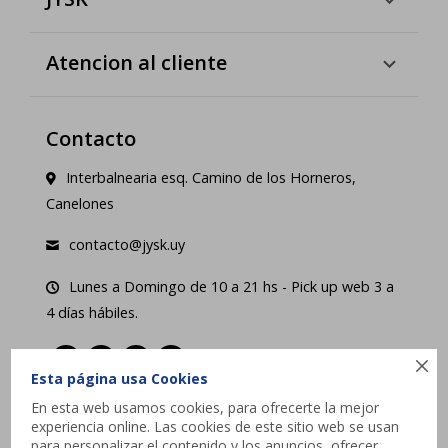
Atencion al cliente
Contacto
Interbalnearia esq. Camino de los Horneros,
Canelones
contacto@jysk.uy
Lunes a Domingo de 10 a 21 hs - Pick up web 3 a
4 días hábiles.





Esta página usa Cookies
En esta web usamos cookies, para ofrecerte la mejor
experiencia online. Las cookies de este sitio web se usan
para personalizar el contenido y los anuncios, ofrecer