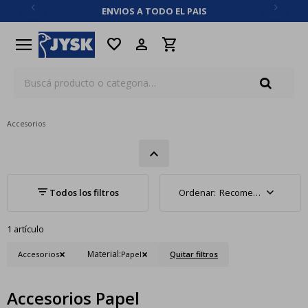
ENVIOS A TODO EL PAIS
close
menu
favorite
Accesorios
Recomendados
1 artículo
Material:
Accesorios
Papel
Quitar filtros
Accesorios Papel