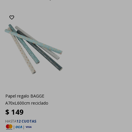
Papel regalo BAGGE
A70xL600cm reciclado
$
149
HASTA
12 CUOTAS
|
|