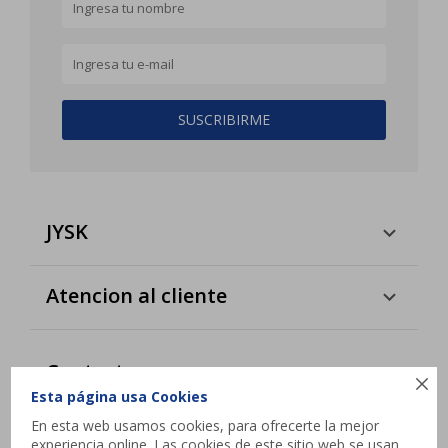
SUSCRIBIRME
JYSK
Atencion al cliente
Contacto

Esta página usa Cookies
Interbalnearia esq. Camino de los Horneros,
En esta web usamos cookies, para ofrecerte la mejor
Canelones
experiencia online. Las cookies de este sitio web se usan