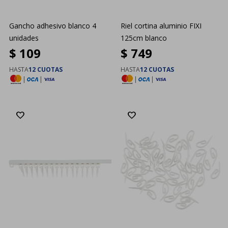
Gancho adhesivo blanco 4
Riel cortina aluminio FIXI
unidades
125cm blanco
$
109
$
749
HASTA
12 CUOTAS
HASTA
12 CUOTAS
|
|
|
|