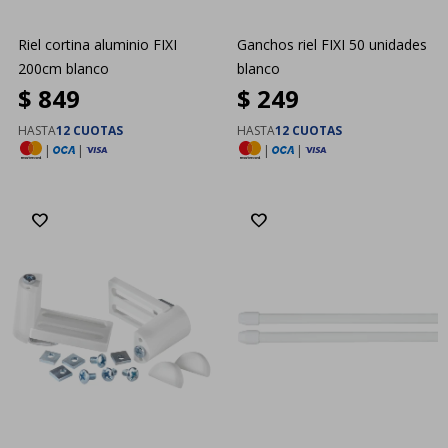
Riel cortina aluminio FIXI
Ganchos riel FIXI 50 unidades
200cm blanco
blanco
$
849
$
249
HASTA
12 CUOTAS
HASTA
12 CUOTAS
|
|
|
|