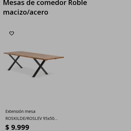
Mesas de comedor Roble
macizo/acero
Extensión mesa
ROSKILDE/ROSLEV 95x50
$
9.999
roble nat