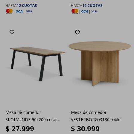
HASTA
12 CUOTAS
HASTA
12 CUOTAS
|
|
|
|
Mesa de comedor
Mesa de comedor
SKOLVUNDE 90x200 color
VESTERBORG Ø130 roble
$
27.999
$
30.999
roble nat