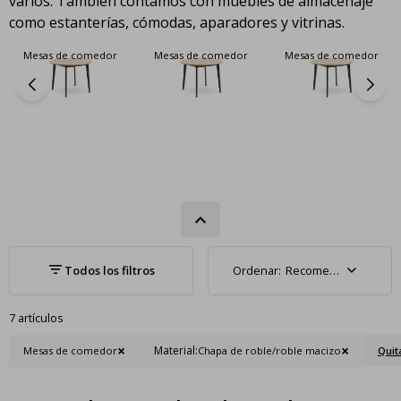
varios. También contamos con muebles de almacenaje
como estanterías, cómodas, aparadores y vitrinas.
Mesas de comedor
Mesas de comedor
Mesas de comedor
Recomendados
7 artículos
Material:
Mesas de comedor
Chapa de roble/roble macizo
Quita