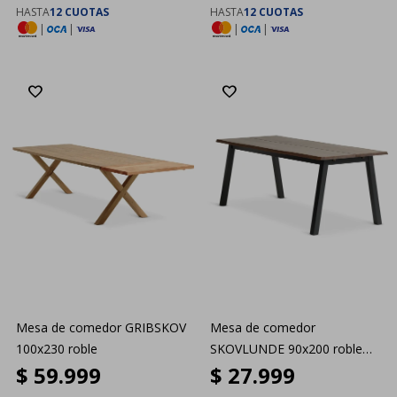
HASTA
12 CUOTAS
HASTA
12 CUOTAS
|
|
|
|
Mesa de comedor GRIBSKOV
Mesa de comedor
100x230 roble
SKOVLUNDE 90x200 roble
$
59.999
$
27.999
osc