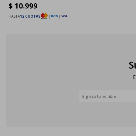
$
10.999
HASTA
12 CUOTAS
|
|
S
E