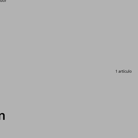
dor
1 artículo
n