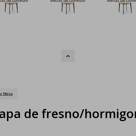
sas de comedor
Mesas de comedor
Mesas de come
r filtros
apa de fresno/hormigo