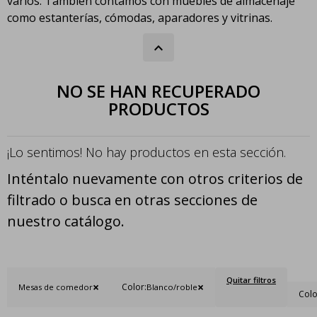
varios. También contamos con muebles de almacenaje
como estanterías, cómodas, aparadores y vitrinas.
NO SE HAN RECUPERADO
PRODUCTOS
¡Lo sentimos! No hay productos en esta sección.
Inténtalo nuevamente con otros criterios de
filtrado o busca en otras secciones de
nuestro catálogo.
Quitar filtros
Color:
Mesas de comedor
Blanco/roble
Colo