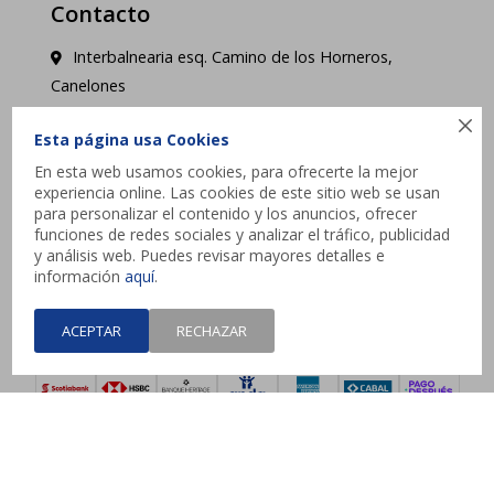
Contacto
Interbalnearia esq. Camino de los Horneros,
Canelones

contacto@jysk.uy
Esta página usa Cookies
En esta web usamos cookies, para ofrecerte la mejor
Lunes a Domingo de 10 a 21 hs - Pick up web 3 a
experiencia online. Las cookies de este sitio web se usan
4 días hábiles.
para personalizar el contenido y los anuncios, ofrecer
funciones de redes sociales y analizar el tráfico, publicidad
y análisis web. Puedes revisar mayores detalles e




información
aquí
.
ACEPTAR
RECHAZAR