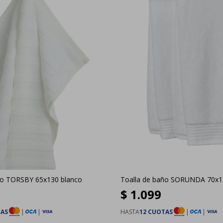
ño TORSBY 65x130 blanco
Toalla de baño SORUNDA 70x1
$
1.099
TAS
|
|
HASTA
12 CUOTAS
|
|