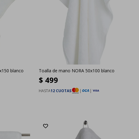
x150 blanco
Toalla de mano NORA 50x100 blanco
$
499
HASTA
12 CUOTAS
|
|