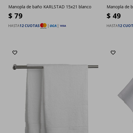
Manopla de baño KARLSTAD 15x21 blanco
Manopla de 
$
79
$
49
HASTA
12 CUOTAS
|
|
HASTA
12 CUO