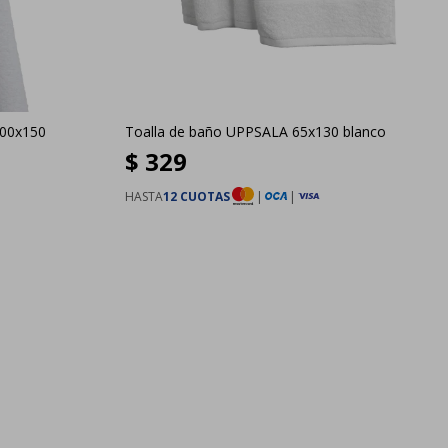
100x150
Toalla de baño UPPSALA 65x130 blanco
$
329
HASTA
12 CUOTAS
|
|