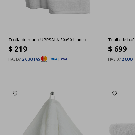
Toalla de mano UPPSALA 50x90 blanco
Toalla de ba
$
219
$
699
HASTA
12 CUOTAS
|
|
HASTA
12 CUO