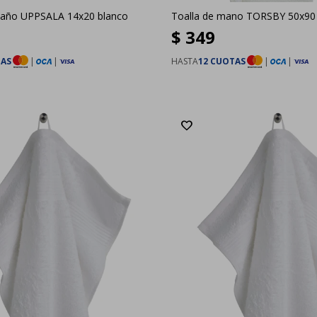
baño UPPSALA 14x20 blanco
Toalla de mano TORSBY 50x90
$
349
TAS
|
|
HASTA
12 CUOTAS
|
|