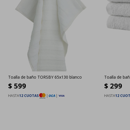
Toalla de baño TORSBY 65x130 blanco
Toalla de ba
$
599
$
299
HASTA
12 CUOTAS
|
|
HASTA
12 CUO