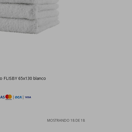
ño FLISBY 65x130 blanco
TAS
|
|
MOSTRANDO
18
DE
18