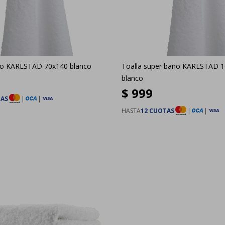
ño KARLSTAD 70x140 blanco
Toalla super baño KARLSTAD 
blanco
$
999
TAS
|
|
HASTA
12 CUOTAS
|
|