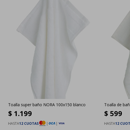
Toalla super baño NORA 100x150 blanco
Toalla de ba
$
1.199
$
599
HASTA
12 CUOTAS
|
|
HASTA
12 CUO