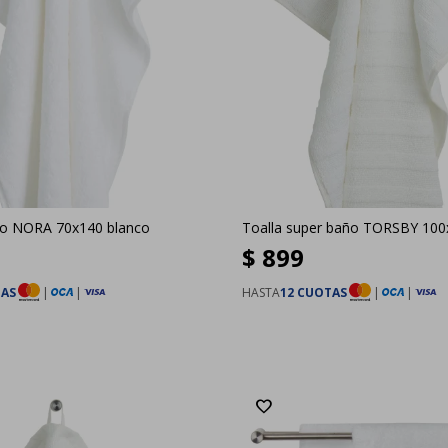
ño NORA 70x140 blanco
Toalla super baño TORSBY 100
$
899
TAS
|
|
HASTA
12 CUOTAS
|
|