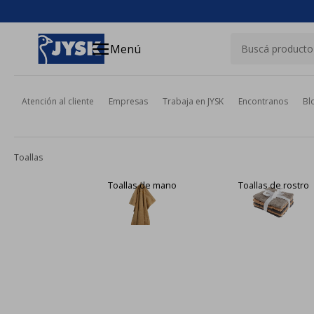
close
menu
Menú
Atención al cliente
Empresas
Trabaja en JYSK
Encontranos
Bl
Toallas
Toallas de mano
Toallas de rostro