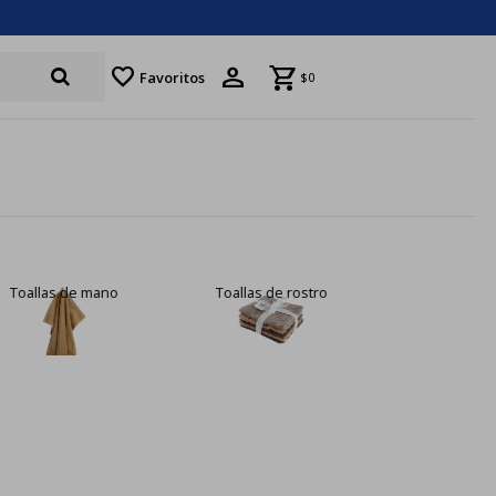
favorite
Favoritos
$
0
Toallas de mano
Toallas de rostro