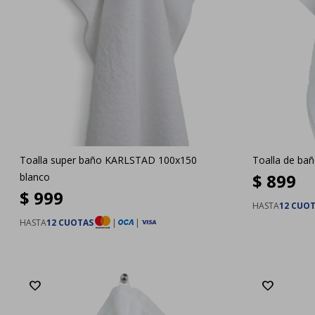
Toalla super baño KARLSTAD 100x150
Toalla de ba
$
899
blanco
$
999
HASTA
12 CUO
HASTA
12 CUOTAS
|
|