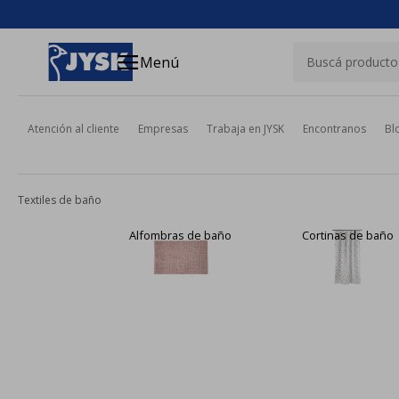
close
menu
Menú
Atención al cliente
Empresas
Trabaja en JYSK
Encontranos
Bl
Textiles de baño
Alfombras de baño
Cortinas de baño