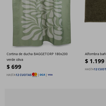
Cortina de ducha BAGGETORP 180x200
Alfombra ba
$
1.199
verde oliva
$
699
HASTA
12 CUO
HASTA
12 CUOTAS
|
|