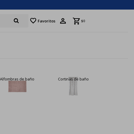
favorite
Favoritos
$
0
Alfombras de baño
Cortinas de baño