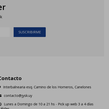
er
sk
SUSCRIBIRME
Contacto
Interbalnearia esq. Camino de los Horneros, Canelones
contacto@jysk.uy
Lunes a Domingo de 10 a 21 hs - Pick up web 3 a 4 días
ábiles.