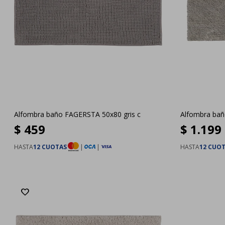
Alfombra baño FAGERSTA 50x80 gris c
Alfombra bañ
$
459
$
1.199
HASTA
12 CUOTAS
|
|
HASTA
12 CUO