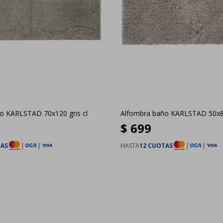
o KARLSTAD 70x120 gris cl
Alfombra baño KARLSTAD 50x80
$
699
TAS
|
|
HASTA
12 CUOTAS
|
|