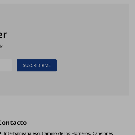
er
sk
SUSCRIBIRME
Contacto
Interbalnearia esq. Camino de los Horneros, Canelones