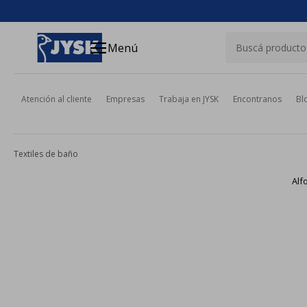
close
menu
Menú
Atención al cliente
Empresas
Trabaja en JYSK
Encontranos
Bl
Textiles de baño
Alf