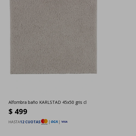
Alfombra baño KARLSTAD 45x50 gris cl
$
499
HASTA
12 CUOTAS
|
|