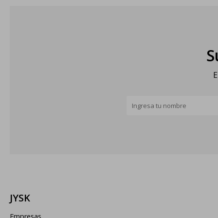
S
E
JYSK
Empresas