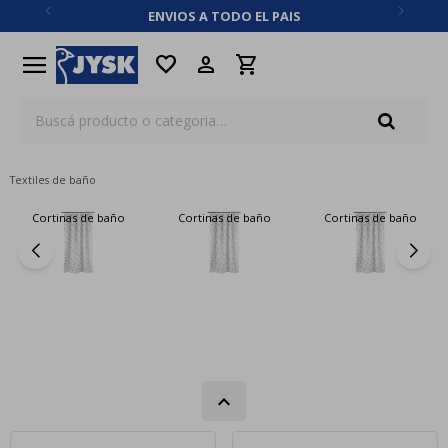
ENVIOS A TODO EL PAIS
close
menu
favorite
Textiles de baño
Cortinas de baño
Cortinas de baño
Cortinas de baño