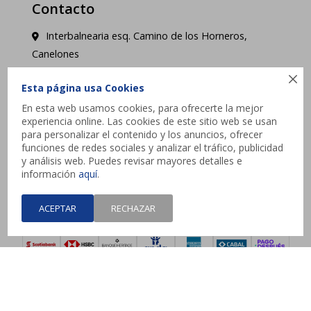
Contacto
Interbalnearia esq. Camino de los Horneros,
Canelones

contacto@jysk.uy
Esta página usa Cookies
En esta web usamos cookies, para ofrecerte la mejor
Lunes a Domingo de 10 a 21 hs - Pick up web 3 a
experiencia online. Las cookies de este sitio web se usan
4 días hábiles.
para personalizar el contenido y los anuncios, ofrecer
funciones de redes sociales y analizar el tráfico, publicidad
y análisis web. Puedes revisar mayores detalles e




información
aquí
.
ACEPTAR
RECHAZAR