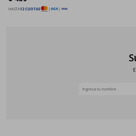
HASTA
12 CUOTAS
|
|
S
E