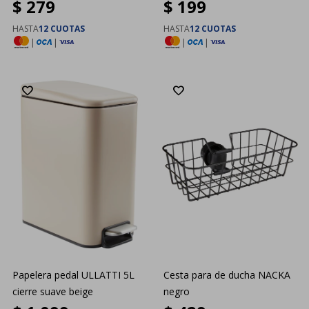
$
279
$
199
HASTA
12 CUOTAS
HASTA
12 CUOTAS
|
|
|
|
Papelera pedal ULLATTI 5L
Cesta para de ducha NACKA
cierre suave beige
negro