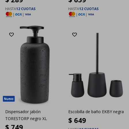
HASTA
12 CUOTAS
HASTA
12 CUOTAS
|
|
|
|
Dispensador jabón
Escobilla de baño EKBY negra
$
649
TORESTORP negro XL
$
749