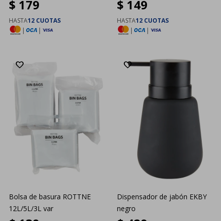
$
179
$
149
HASTA
12 CUOTAS
HASTA
12 CUOTAS
|
|
|
|
Bolsa de basura ROTTNE
Dispensador de jabón EKBY
12L/5L/3L var
negro