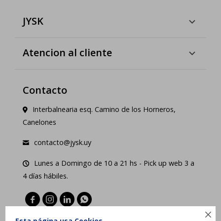
JYSK
Atencion al cliente
Contacto
Interbalnearia esq. Camino de los Horneros,
Canelones
contacto@jysk.uy
Lunes a Domingo de 10 a 21 hs - Pick up web 3 a
4 días hábiles.





Esta página usa Cookies