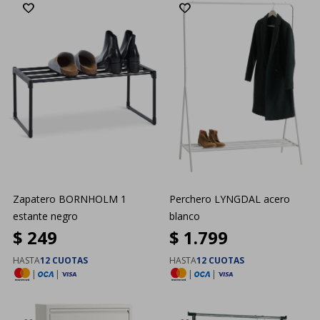
Zapatero BORNHOLM 1
Perchero LYNGDAL acero
estante negro
blanco
$
249
$
1.799
HASTA
12 CUOTAS
HASTA
12 CUOTAS
|
|
|
|