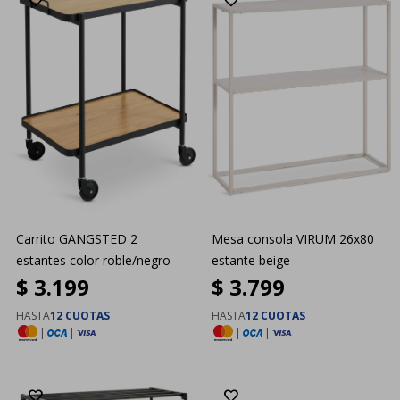
Carrito GANGSTED 2
Mesa consola VIRUM 26x80
estantes color roble/negro
estante beige
$
3.199
$
3.799
HASTA
12 CUOTAS
HASTA
12 CUOTAS
|
|
|
|