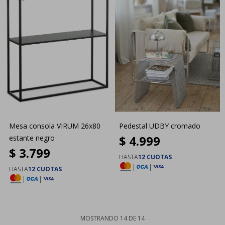
Mesa consola VIRUM 26x80
Pedestal UDBY cromado
$
4.999
estante negro
$
3.799
HASTA
12 CUOTAS
|
|
HASTA
12 CUOTAS
|
|
MOSTRANDO
14
DE
14