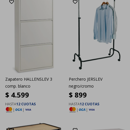
Zapatero HALLENSLEV 3
Perchero JERSLEV
comp. blanco
negro/cromo
$
4.599
$
899
HASTA
12 CUOTAS
HASTA
12 CUOTAS
|
|
|
|