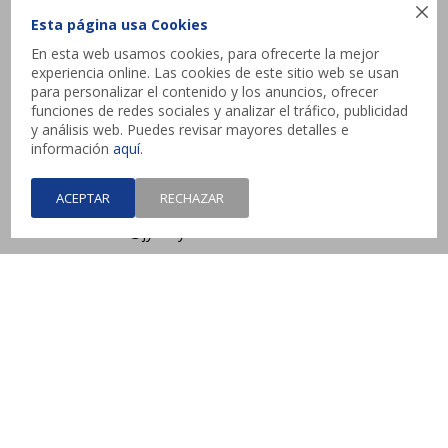

Esta página usa Cookies
Atencion al cliente
En esta web usamos cookies, para ofrecerte la mejor
experiencia online. Las cookies de este sitio web se usan
para personalizar el contenido y los anuncios, ofrecer
funciones de redes sociales y analizar el tráfico, publicidad
Contacto
y análisis web. Puedes revisar mayores detalles e
información
aquí
.
Interbalnearia esq. Camino de los Horneros,
Canelones
ACEPTAR
RECHAZAR
contacto@jysk.uy
Lunes a Domingo de 10 a 21 hs - Pick up web 3 a
4 días hábiles.



