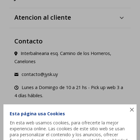
Atencion al cliente
Contacto
Interbalnearia esq. Camino de los Horneros,
Canelones
contacto@jysk.uy
Lunes a Domingo de 10 a 21 hs - Pick up web 3 a
4 días hábiles.





Esta página usa Cookies
En esta web usamos cookies, para ofrecerte la mejor
experiencia online. Las cookies de este sitio web se usan
para personalizar el contenido y los anuncios, ofrecer