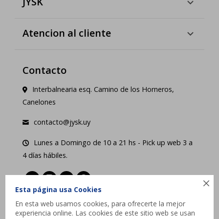
JYSK
Atencion al cliente
Contacto
Interbalnearia esq. Camino de los Horneros,
Canelones
contacto@jysk.uy
Lunes a Domingo de 10 a 21 hs - Pick up web 3 a
4 días hábiles.





Esta página usa Cookies
En esta web usamos cookies, para ofrecerte la mejor
experiencia online. Las cookies de este sitio web se usan