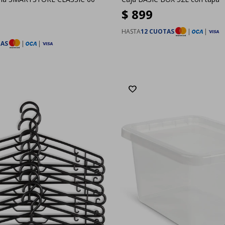
$
899
HASTA
12 CUOTAS
|
|
TAS
|
|