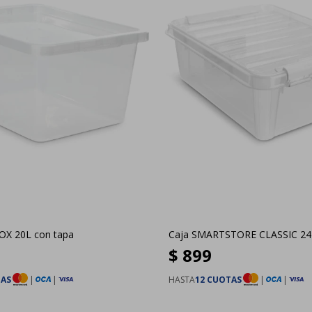
OX 20L con tapa
Caja SMARTSTORE CLASSIC 24L
$
899
TAS
|
|
HASTA
12 CUOTAS
|
|