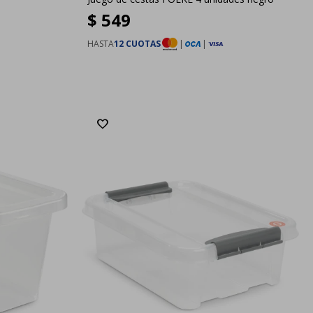
$
549
HASTA
12 CUOTAS
|
|