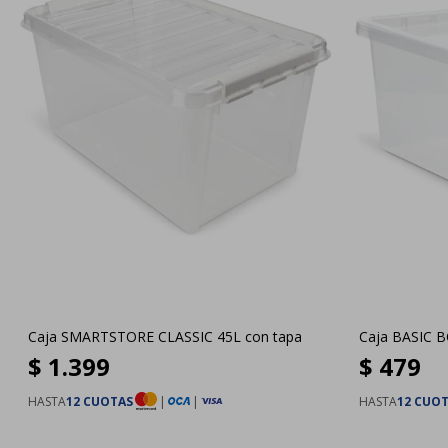
Caja SMARTSTORE CLASSIC 45L con tapa
Caja BASIC B
$
1.399
$
479
HASTA
12 CUOTAS
|
|
HASTA
12 CUO