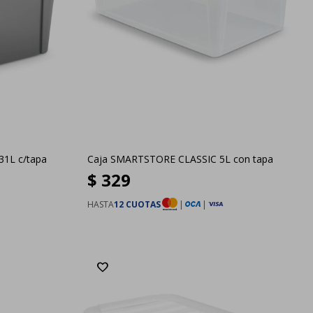
1L c/tapa
Caja SMARTSTORE CLASSIC 5L con tapa
$
329
HASTA
12 CUOTAS
|
|