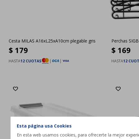
Cesta MILAS A16xL25xA10cm plegable gris
Perchas SIG
$
179
$
169
HASTA
12 CUOTAS
|
|
HASTA
12 CUO
Esta página usa Cookies
En esta web usamos cookies, para ofrecerte la mejor experien