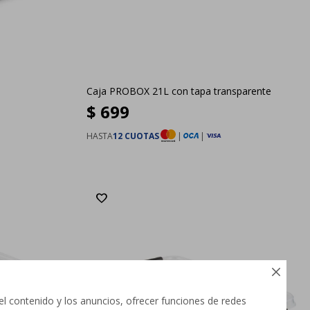
Caja PROBOX 21L con tapa transparente
$
699
HASTA
12 CUOTAS
|
|

el contenido y los anuncios, ofrecer funciones de redes