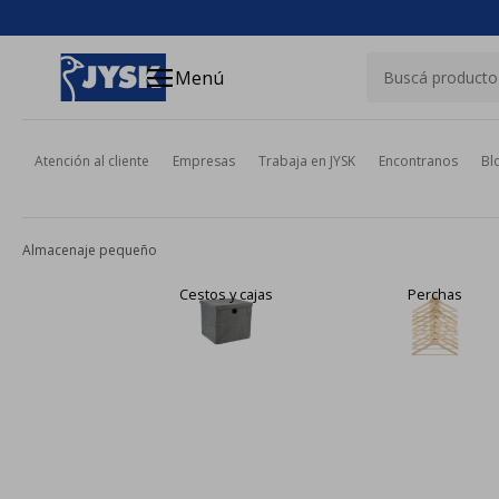
close
menu
Menú
Atención al cliente
Empresas
Trabaja en JYSK
Encontranos
Bl
Almacenaje pequeño
Cestos y cajas
Perchas