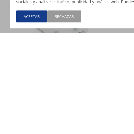
sociales y analizar el tráfico, publicidad y análisis web. Pue
ACEPTAR
RECHAZAR
Caja PROBOX 70L con tapa transparente
Caja bajo c
$
1.699
$
1.099
HASTA
12 CUOTAS
|
|
HASTA
12 CUO