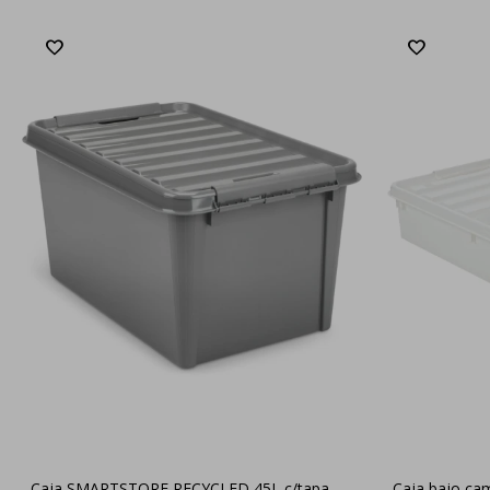
Caja SMARTSTORE RECYCLED 45L c/tapa
Caja bajo c