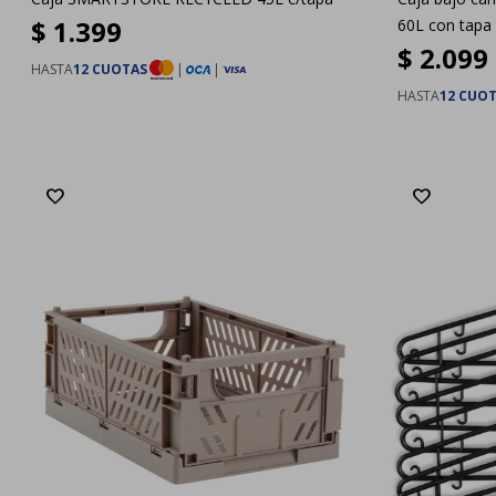
$
1.399
60L con tapa
$
2.099
HASTA
12 CUOTAS
|
|
HASTA
12 CUO