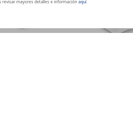
des revisar mayores detalles e información
aquí
.
ama PROBOX 31L con tapa
Caja PROBOX 14L con tapa tra
$
479
TAS
|
|
HASTA
12 CUOTAS
|
|