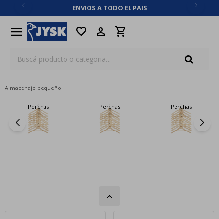
ENVIOS A TODO EL PAIS
close
menu
favorite
Almacenaje pequeño
Perchas
Perchas
Perchas