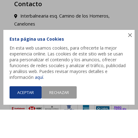
Contacto
Interbalnearia esq. Camino de los Horneros,
Canelones

contacto@jysk.uy
Esta página usa Cookies
En esta web usamos cookies, para ofrecerte la mejor
Lunes a Domingo de 10 a 21 hs - Pick up web 3 a
experiencia online. Las cookies de este sitio web se usan
4 días hábiles.
para personalizar el contenido y los anuncios, ofrecer
funciones de redes sociales y analizar el tráfico, publicidad
y análisis web. Puedes revisar mayores detalles e




información
aquí
.
ACEPTAR
RECHAZAR