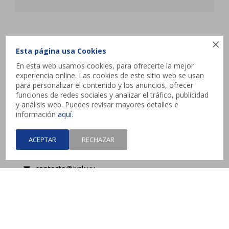
JYSK

Esta página usa Cookies
En esta web usamos cookies, para ofrecerte la mejor
Atencion al cliente
experiencia online. Las cookies de este sitio web se usan
para personalizar el contenido y los anuncios, ofrecer
funciones de redes sociales y analizar el tráfico, publicidad
y análisis web. Puedes revisar mayores detalles e
Contacto
información
aquí
.
Interbalnearia esq. Camino de los Horneros,
ACEPTAR
RECHAZAR
Canelones
contacto@jysk.uy
Lunes a Domingo de 10 a 21 hs - Pick up web 3 a
4 días hábiles.



