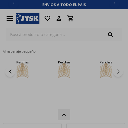
ENVIOS A TODO EL PAIS
close
menu
favorite
Almacenaje pequeño
Perchas
Perchas
Perchas