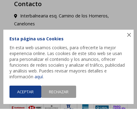
Contacto
Interbalnearia esq. Camino de los Horneros,
Canelones

contacto@jysk.uy
Esta página usa Cookies
En esta web usamos cookies, para ofrecerte la mejor
Lunes a Domingo de 10 a 21 hs - Pick up web 3 a
experiencia online. Las cookies de este sitio web se usan
4 días hábiles.
para personalizar el contenido y los anuncios, ofrecer
funciones de redes sociales y analizar el tráfico, publicidad
y análisis web. Puedes revisar mayores detalles e




información
aquí
.
ACEPTAR
RECHAZAR