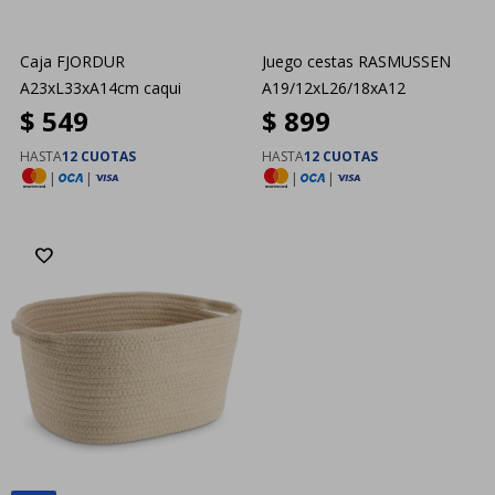
Caja FJORDUR
Juego cestas RASMUSSEN
A23xL33xA14cm caqui
A19/12xL26/18xA12
$
549
$
899
HASTA
12 CUOTAS
HASTA
12 CUOTAS
|
|
|
|