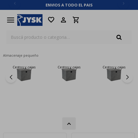
ENVIOS A TODO EL PAIS
close
menu
favorite
Almacenaje pequeño
Cestos y cajas
Cestos y cajas
Cestos y cajas