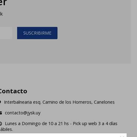
er
sk
SUSCRIBIRME
Contacto
Interbalnearia esq. Camino de los Horneros, Canelones
contacto@jysk.uy
Lunes a Domingo de 10 a 21 hs - Pick up web 3 a 4 días
ábiles.