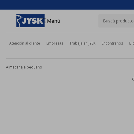
close
menu
Menú
Atención al cliente
Empresas
Trabaja en JYSK
Encontranos
Bl
Almacenaje pequeño