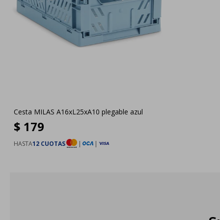
Cesta MILAS A16xL25xA10 plegable azul
$
179
HASTA
12 CUOTAS
|
|